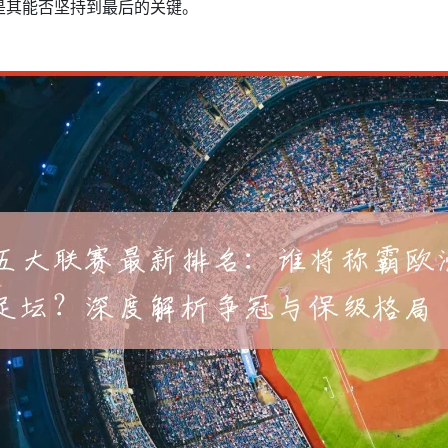
是其能否坚持到最后的关键。