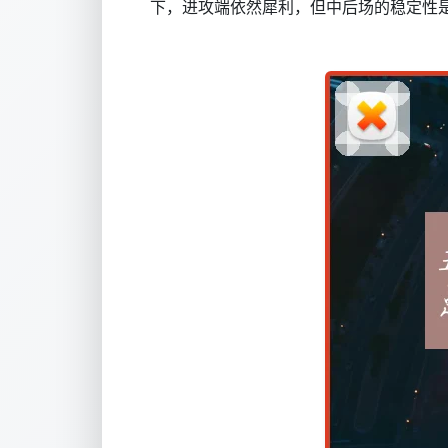
下，进攻端依然犀利，但中后场的稳定性