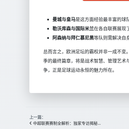
曼城与皇马
是这方面经验最丰富的球
勒沃库森与国际米兰
在各自联赛展现
阿森纳与拜仁慕尼黑
等队则需解决自
总而言之，欧洲足坛的霸权并非一成不变
季的最终篇章，将是战术智慧、管理艺术
争，正是足球运动永恒的魅力所在。
上一篇：
中超联赛赛制全解析：独家专访揭秘…