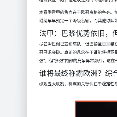
本赛季意甲的焦点在于欧冠资格的争夺。
塔纳早早预定一个降级名额，而其他球队
法甲：巴黎优势依旧，
尽管姆巴佩已宣布离队，但巴黎圣日耳曼
冠寻求突破。真正的悬念在于谁能获得亚
强”，但“多强”内部的竞争异常激烈，这
谁将最终称霸欧洲？综
纵观五大联赛，称霸的关键词在于
稳定性