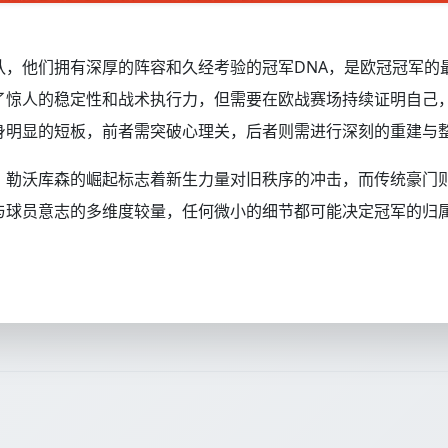
队，他们拥有深厚的阵容和久经考验的冠军DNA，是欧冠冠军的
了惊人的稳定性和战术执行力，但需要在欧战赛场持续证明自己
身明显的短板，前者需突破心理关，后者则需进行深刻的重建与
。勒沃库森的崛起标志着新生力量对旧秩序的冲击，而传统豪门
与球员意志的多维度较量，任何微小的细节都可能决定冠军的归