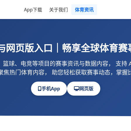
App下载
关于我们
体育资讯
P与网页版入口｜畅享全球体育赛
、篮球、电竞等项目的赛事资讯与数据内容， 支持
聚焦热门体育内容， 助您轻松获取赛事动态，掌握
手机App
网页版