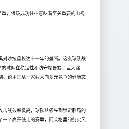
严重，保级成功往往意味着至关重要的电视
黑对沙拉盘长达十一年的垄断。这支球队战
尔的球队在稳定性和防守端暴露了巨大漏
刻。德甲正从一家独大向多元竞争的健康态
攻击线效率极高，球队从领先到锁定胜局的
了一个高开低走的赛季，阿莱格里的务实风