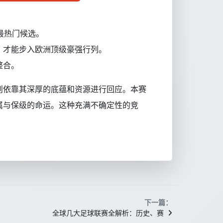
最热门候选。
，才能步入欧洲顶级豪强行列。
整合。
则依靠其深厚的底蕴和资源进行回应。本赛
属与保级的命运。这种充满不确定性的竞
下一篇：
全球几大足球联赛全解析：历史、赛